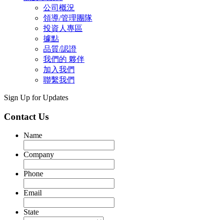
公司概況
領導/管理團隊
投資人專區
據點
品質/認證
我們的 夥伴
加入我們
聯繫我們
Sign Up for Updates
Contact Us
Name
Company
Phone
Email
State