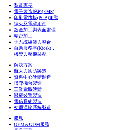
製造專長
電子製造服務(EMS)
印刷電路板(PCB)組裝
線束及電纜組件
鈑金加工與表面處理
精密加工
子系統組裝與整合
自助服務亭(Kiosk)，
機架與整機裝配
解決方案
航太與國防製造
資料中心硬體製造
博弈機台製造
工業電腦硬體
醫療裝置製造
電信系統製造
交通運輸系統製造
服務
OEM＆ODM服務