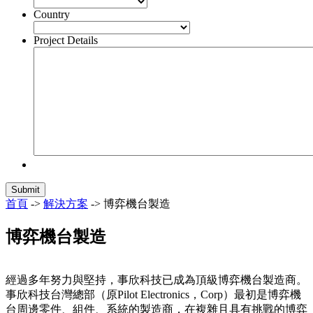
Country
Project Details
首頁
->
解決方案
-> 博弈機台製造
博弈機台製造
經過多年努力與堅持，事欣科技已成為頂級博弈機台製造商。
事欣科技台灣總部（原Pilot Electronics，Corp）最初是博弈機
台周邊零件、組件、系統的製造商，在複雜且具有挑戰的博弈