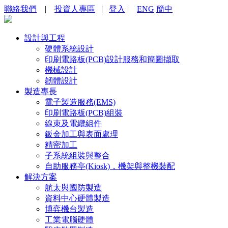
聯絡我們
|
投資人專區
|
登入
|
ENG
簡中
設計與工程
硬體系統設計
印刷電路板(PCB)設計服務和簡圖擷取
機械設計
韌體設計
製造專長
電子製造服務(EMS)
印刷電路板(PCB)組裝
線束及電纜組件
鈑金加工與表面處理
精密加工
子系統組裝與整合
自助服務亭(Kiosk)，機架與整機裝配
解決方案
航太與國防製造
資料中心硬體製造
博弈機台製造
工業電腦硬體