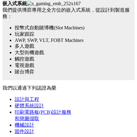
嵌入式系統
我們提供博弈專用之全方位的嵌入式系統，從設計到製造服
務：
投幣式自動賭博機(Slot Machines)
玩家跟踪
AWP, SWP, VLT, FOBT Machines
多人遊戲
大型街機遊戲
觸控遊戲
電視遊戲
賭台博弈
我們以通過下列認證為榮
設計與工程
硬體系統設計
印刷電路板(PCB)設計服務
和簡圖擷取
機械設計
固件設計