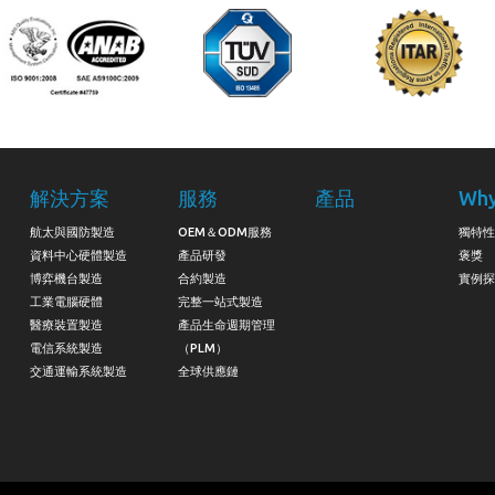
解決方案
服務
產品
Why
航太與國防製造
OEM＆ODM服務
獨特性
資料中心硬體製造
產品研發
褒獎
博弈機台製造
合約製造
實例探
工業電腦硬體
完整一站式製造
醫療裝置製造
產品生命週期管理
電信系統製造
（PLM）
交通運輸系統製造
全球供應鏈