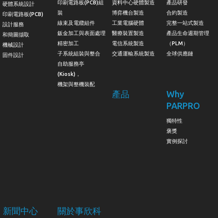
印刷電路板(PCB)組
資料中心硬體製造
產品研發
硬體系統設計
裝
博弈機台製造
合約製造
印刷電路板(PCB)
線束及電纜組件
工業電腦硬體
完整一站式製造
設計服務
鈑金加工與表面處理
醫療裝置製造
產品生命週期管理
和簡圖擷取
精密加工
電信系統製造
（PLM）
機械設計
子系統組裝與整合
交通運輸系統製造
全球供應鏈
固件設計
自助服務亭
(Kiosk)，
機架與整機裝配
產品
Why
PARPRO
獨特性
褒獎
實例探討
新聞中心
關於事欣科