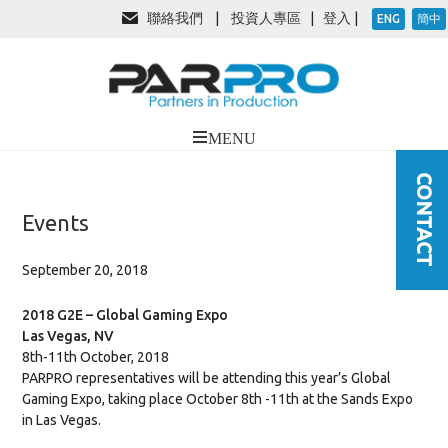
聯絡我們
|
投資人專區
|
登入
|
ENG
簡中
Events
September 20, 2018
2018 G2E – Global Gaming Expo
Las Vegas, NV
8th-11th October, 2018
PARPRO representatives will be attending this year’s Global
Gaming Expo, taking place October 8th -11th at the Sands Expo
in Las Vegas.